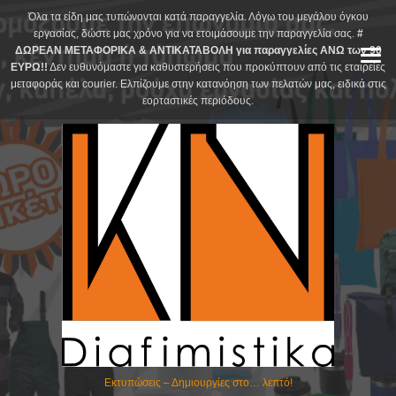
Skip
Όλα τα είδη μας τυπώνονται κατά παραγγελία. Λόγω του μεγάλου όγκου
to
εργασίας, δώστε μας χρόνο για να ετοιμάσουμε την παραγγελία σας.
#
ΔΩΡΕΑΝ ΜΕΤΑΦΟΡΙΚΑ & ΑΝΤΙΚΑΤΑΒΟΛΗ για παραγγελίες ΑΝΩ των 90
content
ΕΥΡΩ!!
Δεν ευθυνόμαστε για καθυστερήσεις που προκύπτουν από τις εταιρείες
μεταφοράς και courier. Ελπίζουμε στην κατανόηση των πελατών μας, ειδικά στις
εορταστικές περιόδους.
Εκτυπώσεις – Δημιουργίες στο… λεπτό!