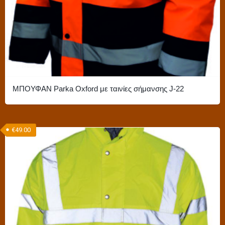
του
προϊόντος
ΜΠΟΥΦΑΝ Parka Oxford με ταινίες σήμανσης J-22
Αυτό
το
€
49.00
προϊόν
έχει
πολλαπλές
παραλλαγές.
Οι
επιλογές
μπορούν
να