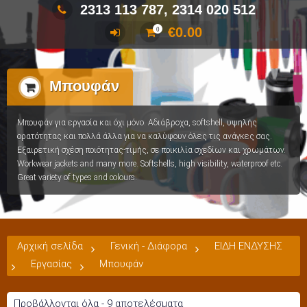
2313 113 787, 2314 020 512
€
0.00
0
Μπουφάν
Μπουφάν για εργασία και όχι μόνο. Αδιάβροχα, softshell, υψηλής
ορατότητας και πολλά άλλα για να καλύψουν όλες τις ανάγκες σας.
Εξαιρετική σχέση ποιότητας-τιμής, σε ποικιλία σχεδίων και χρωμάτων.
Workwear jackets and many more. Softshells, high visibility, waterproof etc.
Great variety of types and colours.
Αρχική σελίδα
Γενική - Διάφορα
ΕΙΔΗ ΕΝΔΥΣΗΣ
Εργασίας
Μπουφάν
Προβάλλονται όλα - 9 αποτελέσματα