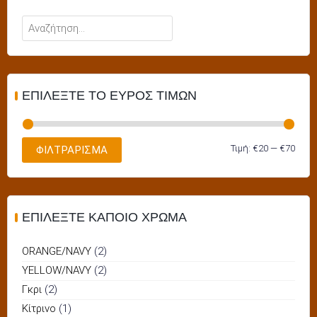
παραλλαγές.
Αναζήτηση
Οι
για:
επιλογές
μπορούν
να
ΕΠΙΛΈΞΤΕ ΤΟ ΕΎΡΟΣ ΤΙΜΏΝ
επιλεγούν
στη
σελίδα
Ελάχ
Μέγι
Τιμή:
€20
—
€70
ΦΙΛΤΡΆΡΙΣΜΑ
του
τιμή
τιμή
προϊόντος
ΕΠΙΛΈΞΤΕ ΚΆΠΟΙΟ ΧΡΏΜΑ
ORANGE/NAVY
(2)
YELLOW/NAVY
(2)
Γκρι
(2)
Κίτρινο
(1)