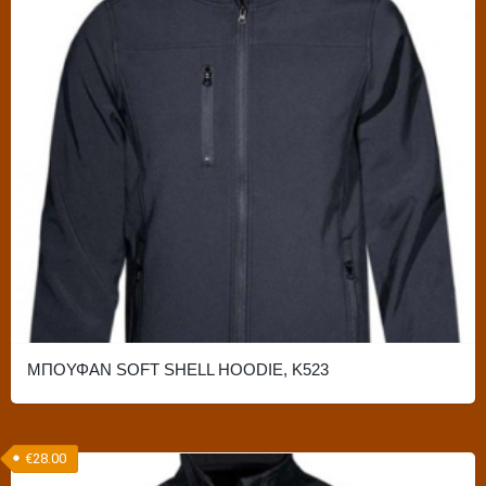
Οι
επιλογές
μπορούν
να
επιλεγούν
στη
σελίδα
του
προϊόντος
ΜΠΟΥΦΑΝ SOFT SHELL HOODIE, K523
Αυτό
το
€
28.00
προϊόν