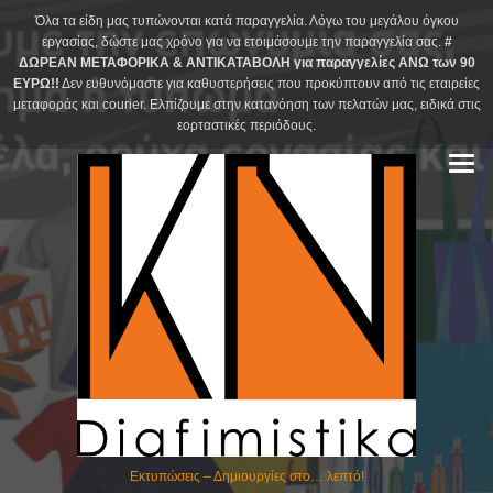
Skip
Όλα τα είδη μας τυπώνονται κατά παραγγελία. Λόγω του μεγάλου όγκου
to
εργασίας, δώστε μας χρόνο για να ετοιμάσουμε την παραγγελία σας.
#
ΔΩΡΕΑΝ ΜΕΤΑΦΟΡΙΚΑ & ΑΝΤΙΚΑΤΑΒΟΛΗ για παραγγελίες ΑΝΩ των 90
content
ΕΥΡΩ!!
Δεν ευθυνόμαστε για καθυστερήσεις που προκύπτουν από τις εταιρείες
μεταφοράς και courier. Ελπίζουμε στην κατανόηση των πελατών μας, ειδικά στις
εορταστικές περιόδους.
Εκτυπώσεις – Δημιουργίες στο… λεπτό!