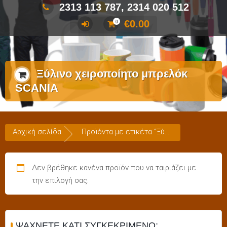
2313 113 787, 2314 020 512
€
0.00
0
Ξύλινο χειροποίητο μπρελόκ
SCANIA
Αρχική σελίδα
Προϊόντα με ετικέτα “Ξύλινο χειροποίητο μπρελόκ SCANIA”
Δεν βρέθηκε κανένα προϊόν που να ταιριάζει με
την επιλογή σας.
ΨΆΧΝΕΤΕ ΚΆΤΙ ΣΥΓΚΕΚΡΙΜΈΝΟ;