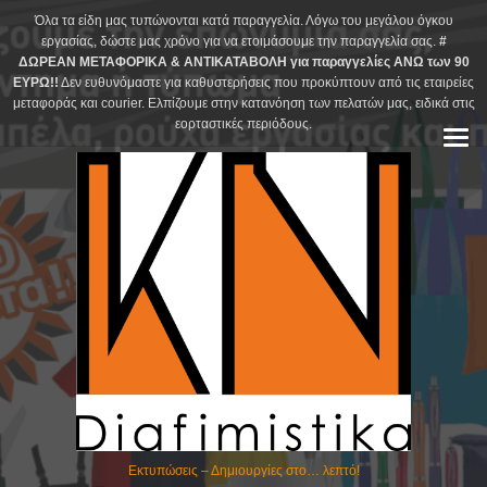
Skip
Όλα τα είδη μας τυπώνονται κατά παραγγελία. Λόγω του μεγάλου όγκου
to
εργασίας, δώστε μας χρόνο για να ετοιμάσουμε την παραγγελία σας.
#
ΔΩΡΕΑΝ ΜΕΤΑΦΟΡΙΚΑ & ΑΝΤΙΚΑΤΑΒΟΛΗ για παραγγελίες ΑΝΩ των 90
content
ΕΥΡΩ!!
Δεν ευθυνόμαστε για καθυστερήσεις που προκύπτουν από τις εταιρείες
μεταφοράς και courier. Ελπίζουμε στην κατανόηση των πελατών μας, ειδικά στις
εορταστικές περιόδους.
Εκτυπώσεις – Δημιουργίες στο… λεπτό!