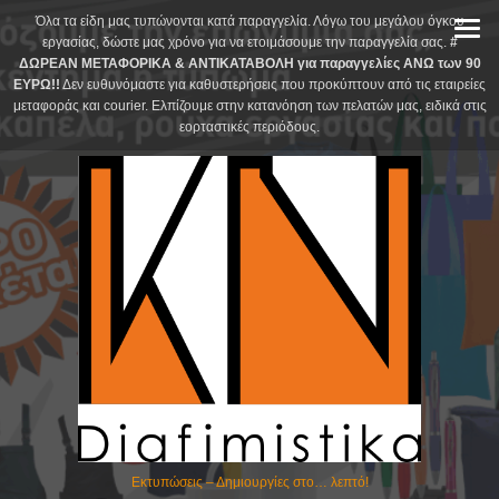
Skip
Όλα τα είδη μας τυπώνονται κατά παραγγελία. Λόγω του μεγάλου όγκου
to
εργασίας, δώστε μας χρόνο για να ετοιμάσουμε την παραγγελία σας.
#
ΔΩΡΕΑΝ ΜΕΤΑΦΟΡΙΚΑ & ΑΝΤΙΚΑΤΑΒΟΛΗ για παραγγελίες ΑΝΩ των 90
content
ΕΥΡΩ!!
Δεν ευθυνόμαστε για καθυστερήσεις που προκύπτουν από τις εταιρείες
μεταφοράς και courier. Ελπίζουμε στην κατανόηση των πελατών μας, ειδικά στις
εορταστικές περιόδους.
Εκτυπώσεις – Δημιουργίες στο… λεπτό!