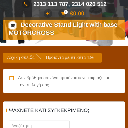
2313 113 787, 2314 020 512
€
0.00
0
Decorative Stand Light with base
MOTORCROSS
Αρχική σελίδα
Προϊόντα με ετικέτα “Decorative Stand Light with base MOTORCROSS”
Δεν βρέθηκε κανένα προϊόν που να ταιριάζει με
την επιλογή σας.
ΨΆΧΝΕΤΕ ΚΆΤΙ ΣΥΓΚΕΚΡΙΜΈΝΟ;
Αναζήτηση