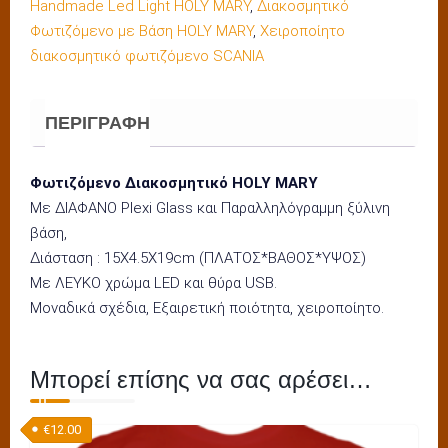
Handmade Led Light HOLY MARY
,
Διακοσμητικό
ST-
Φωτιζόμενο με Βάση HOLY MARY
,
Χειροποίητο
101
διακοσμητικό φωτιζόμενο SCANIA
ποσότητα
ΠΕΡΙΓΡΑΦΉ
Φωτιζόμενο Διακοσμητικό HOLY MARY
Με ΔΙΑΦΑΝΟ Plexi Glass και Παραλληλόγραμμη ξύλινη
βάση,
Διάσταση : 15Χ4.5X19cm (ΠΛΑΤΟΣ*ΒΑΘΟΣ*ΥΨΟΣ)
Με ΛΕΥΚΟ χρώμα LED και θύρα USB.
Μοναδικά σχέδια, Εξαιρετική ποιότητα, χειροποίητο.
Μπορεί επίσης να σας αρέσει…
€
12.00