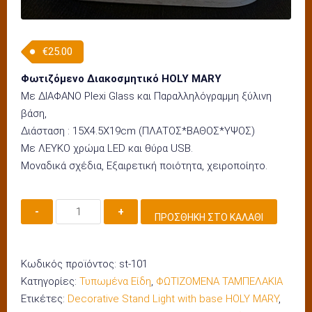
€
25.00
Φωτιζόμενο Διακοσμητικό HOLY MARY
Με ΔΙΑΦΑΝΟ Plexi Glass και Παραλληλόγραμμη ξύλινη
βάση,
Διάσταση : 15Χ4.5X19cm (ΠΛΑΤΟΣ*ΒΑΘΟΣ*ΥΨΟΣ)
Με ΛΕΥΚΟ χρώμα LED και θύρα USB.
Μοναδικά σχέδια, Εξαιρετική ποιότητα, χειροποίητο.
ΔΙΑΚΟΣΜΗΤΙΚΟ
ΠΡΟΣΘΉΚΗ ΣΤΟ ΚΑΛΆΘΙ
ΦΩΤΙΖΟΜΕΝΟ
ΜΕ
ΒΑΣΗ
Κωδικός προϊόντος:
st-101
HOLY
Κατηγορίες:
Τυπωμένα Είδη
,
ΦΩΤΙΖΟΜΕΝΑ ΤΑΜΠΕΛΑΚΙΑ
MARY
Ετικέτες:
Decorative Stand Light with base HOLY MARY
,
,