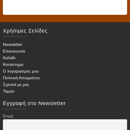
το
προϊόν
έχει
πολλαπλές
Χρήσιμες Σελίδες
παραλλαγές.
Οι
Newsletter
επιλογές
Επικοινωνία
μπορούν
Καλάθι
να
Κατάστημα
επιλεγούν
Ο λογαριασμός μου
στη
Πολιτική Απορρήτου
σελίδα
Σχετικά με μας
του
Ταμείο
προϊόντος
Εγγραφή στο Newsletter
Email