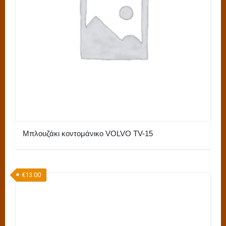
στη
σελίδα
του
προϊόντος
Μπλουζάκι κοντομάνικο VOLVO TV-15
Αυτό
το
€
13.00
προϊόν
έχει
πολλαπλές
παραλλαγές.