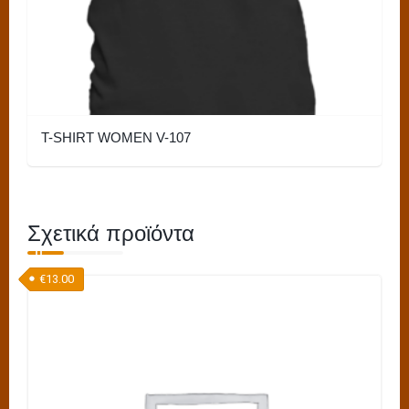
σελίδα
του
προϊόντος
T-SHIRT WOMEN V-107
Αυτό
το
προϊόν
Σχετικά προϊόντα
έχει
πολλαπλές
€
13.00
παραλλαγές.
Οι
επιλογές
μπορούν
να
επιλεγούν