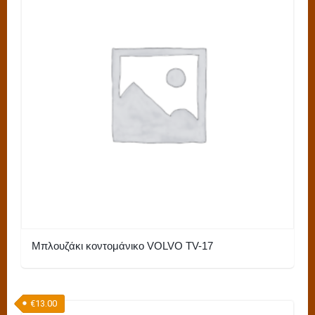
πολλαπλές
παραλλαγές.
Οι
επιλογές
μπορούν
να
επιλεγούν
στη
σελίδα
του
προϊόντος
Μπλουζάκι κοντομάνικο VOLVO TV-17
Αυτό
το
€
13.00
προϊόν