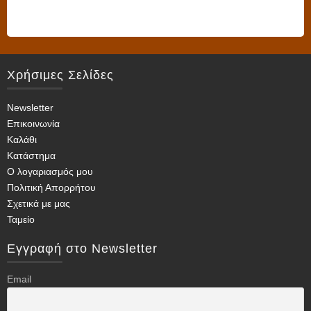
το
προϊόν
έχει
πολλαπλές
Χρήσιμες Σελίδες
παραλλαγές.
Οι
Newsletter
επιλογές
Επικοινωνία
μπορούν
Καλάθι
να
Κατάστημα
επιλεγούν
Ο λογαριασμός μου
στη
Πολιτική Απορρήτου
σελίδα
Σχετικά με μας
του
Ταμείο
προϊόντος
Εγγραφή στο Newsletter
Email