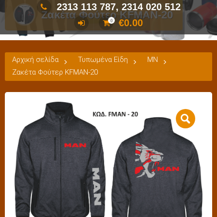
2313 113 787, 2314 020 512
Ζακέτα Φούτερ KFMAN-20
€
0.00
0
Αρχική σελίδα
Τυπωμένα Είδη
MN
Ζακέτα Φούτερ KFMAN-20