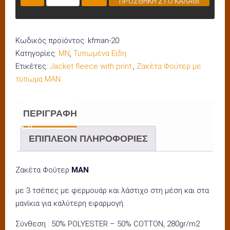
ΠΡΟΣΘΉΚΗ ΣΤΟ ΚΑΛΆΘΙ
Φούτερ
KFMAN-
20
Κωδικός προϊόντος:
kfman-20
ποσότητα
Κατηγορίες:
MN
,
Τυπωμένα Είδη
Ετικέτες:
Jacket fleece with print.
,
Ζακέτα Φούτερ με
τύπωμα MAN
ΠΕΡΙΓΡΑΦΉ
ΕΠΙΠΛΈΟΝ ΠΛΗΡΟΦΟΡΊΕΣ
Ζακέτα Φούτερ
ΜΑΝ
με 3 τσέπες με φερμουάρ και λάστιχο στη μέση και στα
μανίκια για καλύτερη εφαρμογή.
Σύνθεση : 50% POLYESTER – 50% COTTON, 280gr/m2