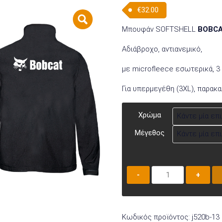
€
32.00
Μπουφάν SOFTSHELL
BOBC
Αδιάβροχο, αντιανεμικό,
με microfleece εσωτερικά, 3
Για υπερμεγέθη (3XL), παρακ
Χρώμα
Μέγεθος
Μπουφάν
SOFTSHELL
J520B-
13
Κωδικός προϊόντος:
j520b-13
ποσότητα