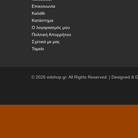
επιλο
μπορούν
Επικοινωνία
μπορο
να
Καλάθι
να
επιλεγούν
Κατάστημα
επιλε
στη
Ο λογαριασμός μου
στη
Πολιτική Απορρήτου
σελίδα
σελίδ
Σχετικά με μας
του
του
Ταμείο
προϊόντος
προϊό
© 2026 edshop.gr. All Rights Reserved. | Designed &