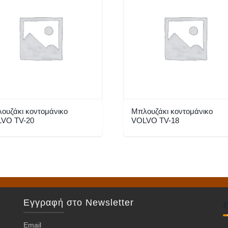
ουζάκι κοντομάνικο
Μπλουζάκι κοντομάνικο
VO TV-20
VOLVO TV-18
Αυτό
το
ν
προϊόν
έχει
πλές
πολλαπλές
Εγγραφή στο Newsletter
λαγές.
παραλλαγές.
Οι
Email