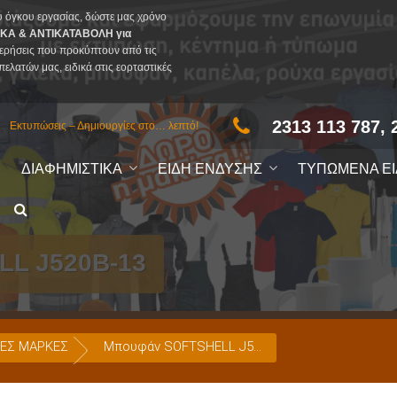
υ όγκου εργασίας, δώστε μας χρόνο
ΚΑ & ΑΝΤΙΚΑΤΑΒΟΛΗ για
ερήσεις που προκύπτουν από τις
πελατών μας, ειδικά στις εορταστικές
2313 113 787, 
Εκτυπώσεις – Δημιουργίες στο… λεπτό!
ΔΙΑΦΗΜΙΣΤΙΚΑ
ΕΙΔΗ ΕΝΔΥΣΗΣ
ΤΥΠΩΜΕΝΑ Ε
L J520B-13
ΕΣ ΜΑΡΚΕΣ
Μπουφάν SOFTSHELL J520B-13