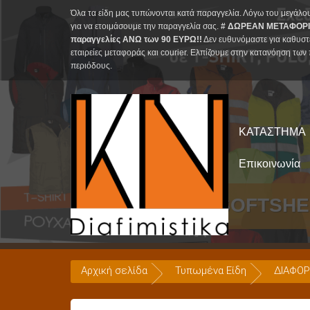
Skip
Όλα τα είδη μας τυπώνονται κατά παραγγελία. Λόγω του μεγάλο
to
για να ετοιμάσουμε την παραγγελία σας.
# ΔΩΡΕΑΝ ΜΕΤΑΦΟΡΙ
παραγγελίες ΑΝΩ των 90 ΕΥΡΩ!!
Δεν ευθυνόμαστε για καθυστ
content
εταιρείες μεταφοράς και courier. Ελπίζουμε στην κατανόηση των 
περιόδους.
ΚΑΤΑΣΤΗΜΑ
Επικοινωνία
Μπουφάν SOFTSHEL
Αρχική σελίδα
Τυπωμένα Είδη
ΔΙΑΦΟΡ