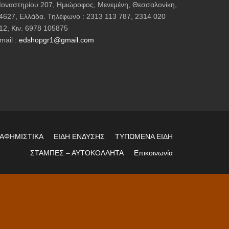
οναστηρίου 207, Ημιώροφος, Μενεμένη, Θεσσαλονίκη,
μπορούν
4627, Ελλάδα. Τηλέφωνο : 2313 113 787, 2314 020
να
12, Κιν. 6978 105875
επιλεγούν
mail :
edshopgr1@gmail.com
στη
σελίδα
του
προϊόντος
ΙΑΦΗΜΙΣΤΙΚΑ
ΕΙΔΗ ΕΝΔΥΣΗΣ
ΤΥΠΩΜΕΝΑ ΕΙΔΗ
ΣΤΑΜΠΕΣ – ΑΥΤΟΚΟΛΛΗΤΑ
Επικοινωνία