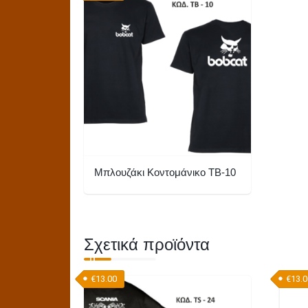
Μπλουζάκι Κοντομάνικο TB-10
Αυτό
το
προϊόν
Σχετικά προϊόντα
έχει
πολλαπλές
€
13.00
€
13.
παραλλαγές.
Οι