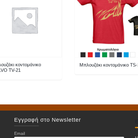
ουζάκι κοντομάνικο
Μπλουζάκι κοντομάνικο TS-
VO TV-21
Αυτό
το
προϊόν
ν
έχει
πολλαπλές
πλές
παραλλαγές.
Εγγραφή στο Newsletter
λαγές.
Οι
επιλογές
Email
γές
Μ