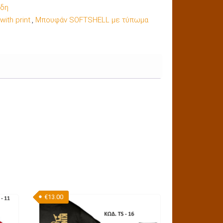
ίδη
ith print.
,
Μπουφάν SOFTSHELL με τύπωμα
€
13.00