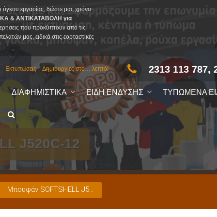
υ όγκου εργασίας, δώστε μας χρόνο
ΚΑ & ΑΝΤΙΚΑΤΑΒΟΛΗ για
ερήσεις που προκύπτουν από τις
πελατών μας, ειδικά στις εορταστικές
2313 113 787, 
Εκτυπώσεις – Δημιουργίες στο… λεπτό!
ΔΙΑΦΗΜΙΣΤΙΚΑ
ΕΙΔΗ ΕΝΔΥΣΗΣ
ΤΥΠΩΜΕΝΑ Ε
L J520C-12
Μπουφάν SOFTSHELL J520C-12