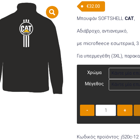
€
32.00
Μπουφάν SOFTSHELL
CAT
,
Αδιάβροχο, αντιανεμικό,
με microfleece εσωτερικά, 3
Για υπερμεγέθη (3XL), παρακ
Χρώμα
Μέγεθος
Μπουφάν
SOFTSHELL
J520C-
12
Κωδικός προϊόντος:
j520c-12
ποσότητα