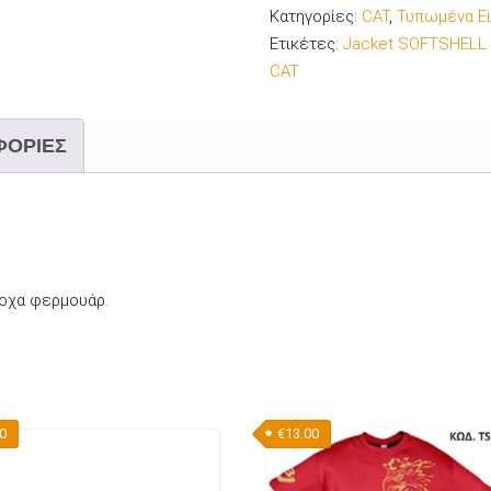
Κατηγορίες:
CAT
,
Τυπωμένα Ε
Ετικέτες:
Jacket SOFTSHELL w
CAT
ΦΟΡΊΕΣ
ροχα φερμουάρ.
00
€
13.00