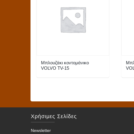
Μπλουζάκι κοντομάνικο
Μπλ
VOLVO TV-15
VOL
Αυτό
Αυτό
το
το
προϊόν
προϊό
έχει
έχει
πολλαπλές
πολλα
Χρήσιμες Σελίδες
παραλλαγές.
παραλ
Οι
Οι
Newsletter
επιλογές
επιλο