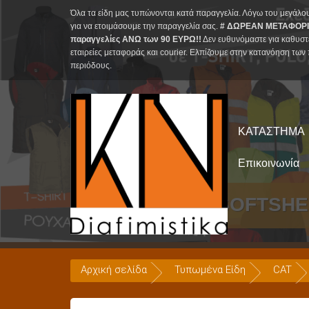
Skip
Όλα τα είδη μας τυπώνονται κατά παραγγελία. Λόγω του μεγάλο
to
για να ετοιμάσουμε την παραγγελία σας.
# ΔΩΡΕΑΝ ΜΕΤΑΦΟΡΙ
παραγγελίες ΑΝΩ των 90 ΕΥΡΩ!!
Δεν ευθυνόμαστε για καθυστ
content
εταιρείες μεταφοράς και courier. Ελπίζουμε στην κατανόηση των 
περιόδους.
ΚΑΤΑΣΤΗΜΑ
Επικοινωνία
Μπουφάν SOFTSHEL
Αρχική σελίδα
Τυπωμένα Είδη
CAT