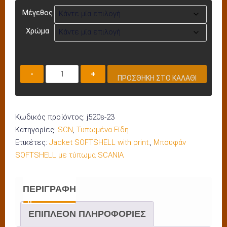
Μέγεθος
Χρώμα
Μπουφάν
ΠΡΟΣΘΉΚΗ ΣΤΟ ΚΑΛΆΘΙ
SOFTSHELL
J520S-
23
Κωδικός προϊόντος:
j520s-23
ποσότητα
Κατηγορίες:
SCN
,
Τυπωμένα Είδη
Ετικέτες:
Jacket SOFTSHELL with print.
,
Μπουφάν
SOFTSHELL με τύπωμα SCANIA
ΠΕΡΙΓΡΑΦΉ
ΕΠΙΠΛΈΟΝ ΠΛΗΡΟΦΟΡΊΕΣ