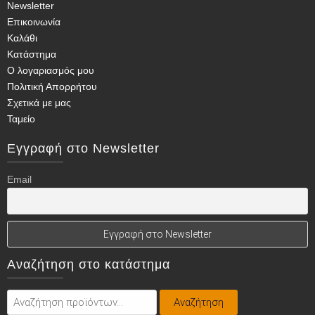
Newsletter
επιλογές
Επικοινωνία
μπορούν
Καλάθι
να
Κατάστημα
επιλεγούν
Ο λογαριασμός μου
στη
Πολιτική Απορρήτου
σελίδα
Σχετικά με μας
του
Ταμείο
προϊόντος
Εγγραφή στο Newsletter
Email
Αναζήτηση στο κατάστημα
Αναζήτηση
Αναζήτηση
για: