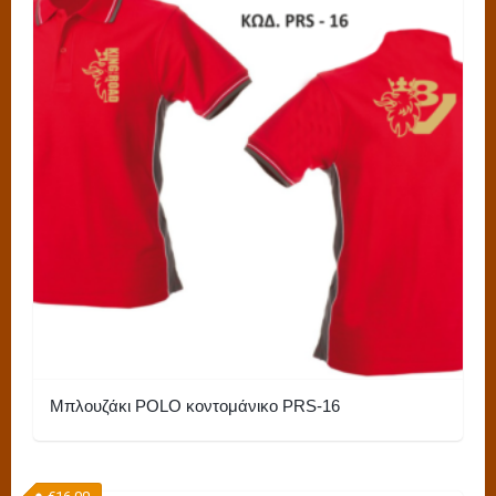
Μπλουζάκι POLO κοντομάνικο PRS-16
Αυτό
το