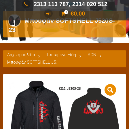
2313 113 787, 2314 020 512
€
0.00
0
Μπουφάν SOFTSHELL J520S-
23
Αρχική σελίδα
Τυπωμένα Είδη
SCN
Μπουφάν SOFTSHELL J520S-23