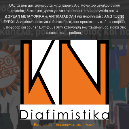
Skip
Όλα τα είδη μας τυπώνονται κατά παραγγελία. Λόγω του μεγάλου όγκου
to
εργασίας, δώστε μας χρόνο για να ετοιμάσουμε την παραγγελία σας.
#
ΔΩΡΕΑΝ ΜΕΤΑΦΟΡΙΚΑ & ΑΝΤΙΚΑΤΑΒΟΛΗ για παραγγελίες ΑΝΩ των 90
content
ΕΥΡΩ!!
Δεν ευθυνόμαστε για καθυστερήσεις που προκύπτουν από τις εταιρείες
μεταφοράς και courier. Ελπίζουμε στην κατανόηση των πελατών μας, ειδικά στις
εορταστικές περιόδους.
Εκτυπώσεις – Δημιουργίες στο… λεπτό!