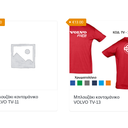
ν
πλές
00
€
13.00
λαγές.
γές
ύν
γούν
α
ντος
ουζάκι κοντομάνικο
Μπλουζάκι κοντομάνικο
VO TV-11
VOLVO TV-13
Αυτό
το