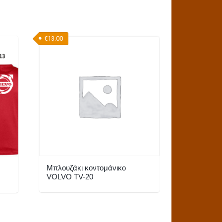
€
13.00
Μπλουζάκι κοντομάνικο
VOLVO TV-20
Αυτό
το