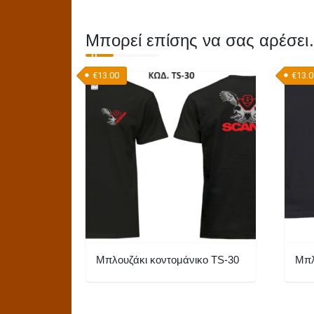
Μπορεί επίσης να σας αρέσε
€
13.00
€
13.
Μπλουζάκι κοντομάνικο TS-30
Μπλ
Αυτό
Αυτό
το
το