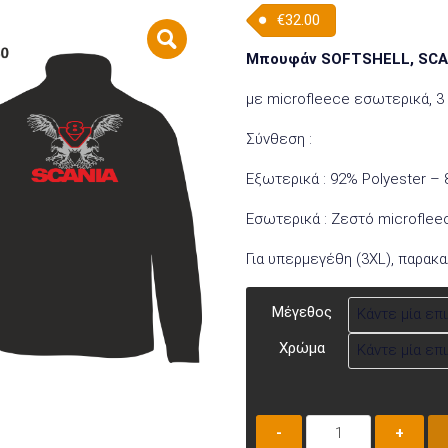
€
32.00
Μπουφάν SOFTSHELL, SCA
με microfleece εσωτερικά, 3
Σύνθεση :
Εξωτερικά : 92% Polyester – 
Εσωτερικά : Ζεστό microflee
Για υπερμεγέθη (3XL), παρακ
Μέγεθος
Χρώμα
Μπουφάν