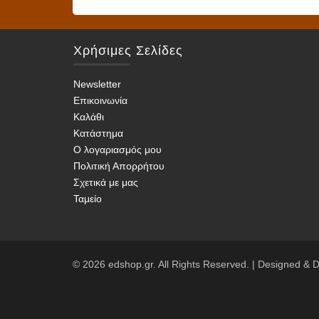
προϊό
έχει
έχει
πολλαπλές
πολλα
παραλλαγές.
Χρήσιμες Σελίδες
παραλ
Οι
Οι
επιλογές
Newsletter
επιλο
μπορούν
Επικοινωνία
μπορο
να
Καλάθι
να
επιλεγούν
Κατάστημα
επιλε
στη
Ο λογαριασμός μου
στη
Πολιτική Απορρήτου
σελίδα
σελίδ
Σχετικά με μας
του
του
Ταμείο
προϊόντος
προϊό
© 2026 edshop.gr. All Rights Reserved. | Designed &