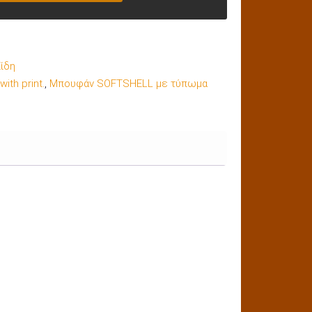
ίδη
ith print.
,
Μπουφάν SOFTSHELL με τύπωμα