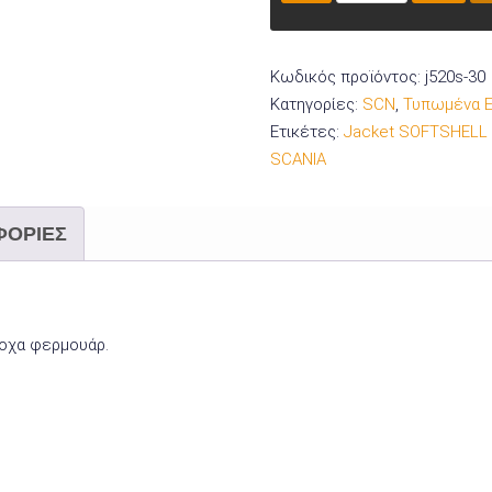
SOFTSHELL
J520S-
30
Κωδικός προϊόντος:
j520s-30
ποσότητα
Κατηγορίες:
SCN
,
Τυπωμένα Ε
Ετικέτες:
Jacket SOFTSHELL w
SCANIA
ΦΟΡΊΕΣ
ροχα φερμουάρ.