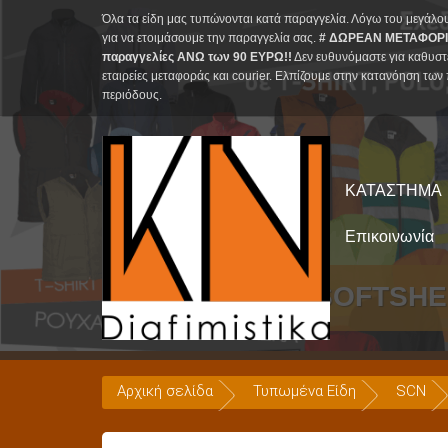
Skip
Όλα τα είδη μας τυπώνονται κατά παραγγελία. Λόγω του μεγάλο
to
για να ετοιμάσουμε την παραγγελία σας.
# ΔΩΡΕΑΝ ΜΕΤΑΦΟΡΙ
παραγγελίες ΑΝΩ των 90 ΕΥΡΩ!!
Δεν ευθυνόμαστε για καθυστ
content
εταιρείες μεταφοράς και courier. Ελπίζουμε στην κατανόηση των 
περιόδους.
ΚΑΤΑΣΤΗΜΑ
Επικοινωνία
Μπουφάν SOFTSHEL
Αρχική σελίδα
Τυπωμένα Είδη
SCN