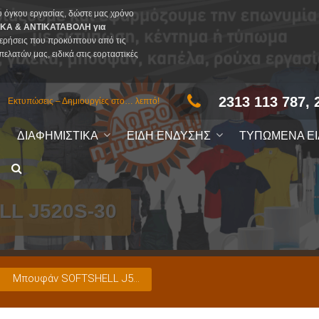
υ όγκου εργασίας, δώστε μας χρόνο
ΚΑ & ΑΝΤΙΚΑΤΑΒΟΛΗ για
ερήσεις που προκύπτουν από τις
πελατών μας, ειδικά στις εορταστικές
2313 113 787, 
Εκτυπώσεις – Δημιουργίες στο… λεπτό!
ΔΙΑΦΗΜΙΣΤΙΚΑ
ΕΙΔΗ ΕΝΔΥΣΗΣ
ΤΥΠΩΜΕΝΑ Ε
L J520S-30
Μπουφάν SOFTSHELL J520S-30