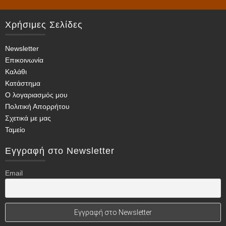
πολλαπλές
Χρήσιμες Σελίδες
παραλλαγές.
Οι
Newsletter
επιλογές
Επικοινωνία
μπορούν
Καλάθι
να
Κατάστημα
επιλεγούν
Ο λογαριασμός μου
στη
Πολιτική Απορρήτου
σελίδα
Σχετικά με μας
του
Ταμείο
προϊόντος
Εγγραφή στο Newsletter
Email