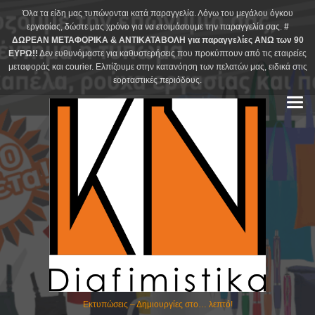
Skip
Όλα τα είδη μας τυπώνονται κατά παραγγελία. Λόγω του μεγάλου όγκου
to
εργασίας, δώστε μας χρόνο για να ετοιμάσουμε την παραγγελία σας.
#
ΔΩΡΕΑΝ ΜΕΤΑΦΟΡΙΚΑ & ΑΝΤΙΚΑΤΑΒΟΛΗ για παραγγελίες ΑΝΩ των 90
content
ΕΥΡΩ!!
Δεν ευθυνόμαστε για καθυστερήσεις που προκύπτουν από τις εταιρείες
μεταφοράς και courier. Ελπίζουμε στην κατανόηση των πελατών μας, ειδικά στις
εορταστικές περιόδους.
Εκτυπώσεις – Δημιουργίες στο… λεπτό!