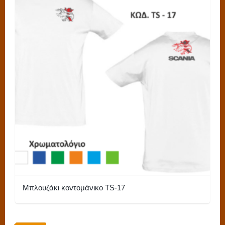
Μπλουζάκι κοντομάνικο TS-17
Αυτό
το