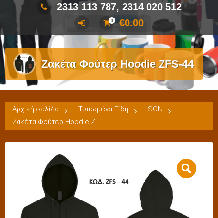
2313 113 787, 2314 020 512
€
0.00
0
Ζακέτα Φούτερ Hoodie ZFS-44
Αρχική σελίδα
Τυπωμένα Είδη
SCN
Ζακέτα Φούτερ Hoodie ZFS-44