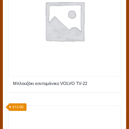
επιλογές
μπορούν
να
επιλεγούν
στη
σελίδα
του
προϊόντος
Μπλουζάκι κοντομάνικο VOLVO TV-22
Αυτό
το
€
13.00
προϊόν
έχει
πολλαπλές