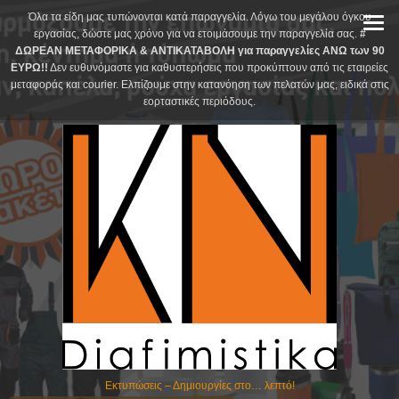
Skip
Όλα τα είδη μας τυπώνονται κατά παραγγελία. Λόγω του μεγάλου όγκου
to
εργασίας, δώστε μας χρόνο για να ετοιμάσουμε την παραγγελία σας.
#
ΔΩΡΕΑΝ ΜΕΤΑΦΟΡΙΚΑ & ΑΝΤΙΚΑΤΑΒΟΛΗ για παραγγελίες ΑΝΩ των 90
content
ΕΥΡΩ!!
Δεν ευθυνόμαστε για καθυστερήσεις που προκύπτουν από τις εταιρείες
μεταφοράς και courier. Ελπίζουμε στην κατανόηση των πελατών μας, ειδικά στις
εορταστικές περιόδους.
Εκτυπώσεις – Δημιουργίες στο… λεπτό!