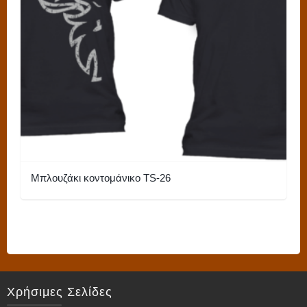
μπορούν
να
επιλεγούν
στη
σελίδα
του
προϊόντος
Μπλουζάκι κοντομάνικο TS-26
Αυτό
το
προϊόν
έχει
πολλαπλές
Χρήσιμες Σελίδες
παραλλαγές.