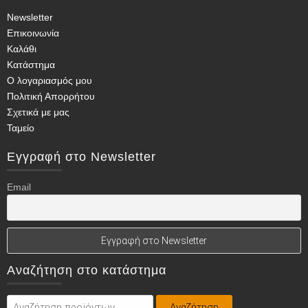
Οι
Newsletter
επιλογές
Επικοινωνία
μπορούν
Καλάθι
να
Κατάστημα
επιλεγούν
Ο λογαριασμός μου
στη
Πολιτική Απορρήτου
σελίδα
Σχετικά με μας
του
Ταμείο
προϊόντος
Εγγραφή στο Newsletter
Email
Αναζήτηση στο κατάστημα
Αναζήτηση
Αναζήτηση