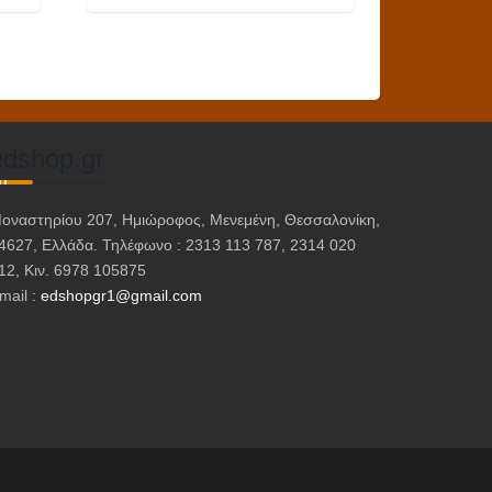
Αυτό
το
προϊόν
έχει
πολλαπλές
edshop.gr
παραλλαγές.
Οι
επιλογές
οναστηρίου 207, Ημιώροφος, Μενεμένη, Θεσσαλονίκη,
μπορούν
4627, Ελλάδα. Τηλέφωνο : 2313 113 787, 2314 020
12, Κιν. 6978 105875
να
mail :
edshopgr1@gmail.com
επιλεγούν
στη
σελίδα
του
προϊόντος