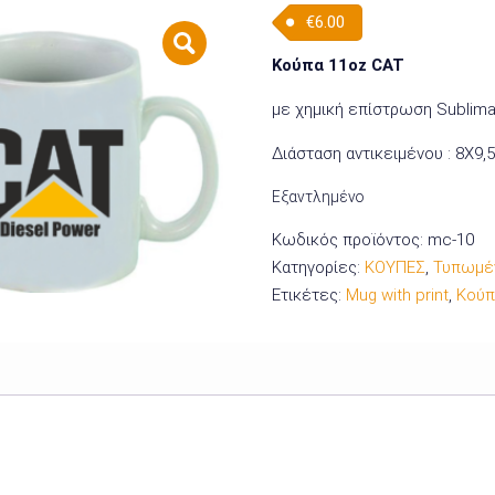
€
6.00
Κούπα 11oz CAT
με χημική επίστρωση Sublimat
Διάσταση αντικειμένου : 8Χ9
Εξαντλημένο
Κωδικός προϊόντος:
mc-10
Κατηγορίες:
ΚΟΥΠΕΣ
,
Τυπωμέν
Ετικέτες:
Mug with print
,
Κούπ