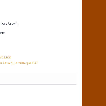
ion, λευκή.
,5cm
α Είδη
α λευκή με τύπωμα CAT