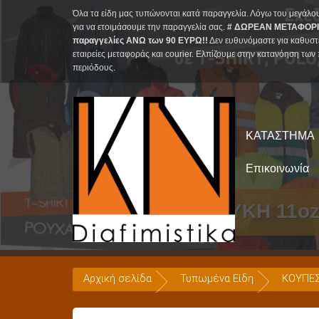
Skip
Όλα τα είδη μας τυπώνονται κατά παραγγελία. Λόγω του μεγάλο
to
για να ετοιμάσουμε την παραγγελία σας.
# ΔΩΡΕΑΝ ΜΕΤΑΦΟΡΙ
παραγγελίες ΑΝΩ των 90 ΕΥΡΩ!!
Δεν ευθυνόμαστε για καθυστ
content
εταιρείες μεταφοράς και courier. Ελπίζουμε στην κατανόηση των 
περιόδους.
ΚΑΤΑΣΤΗΜΑ
Επικοινωνία
ΚΟΥΠΑ ΛΕΥΚΗ 11oz
Αρχική σελίδα
Τυπωμένα Είδη
ΚΟΥΠΕ