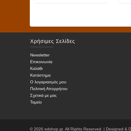
Αυτό
Αυτό
το
το
προϊόν
προϊό
έχει
έχει
πολλαπλές
πολλα
Χρήσιμες Σελίδες
παραλλαγές.
παραλ
Οι
Οι
Newsletter
επιλογές
επιλο
Επικοινωνία
μπορούν
μπορο
Καλάθι
να
να
Κατάστημα
επιλεγούν
επιλε
Ο λογαριασμός μου
στη
στη
Πολιτική Απορρήτου
σελίδα
σελίδ
Σχετικά με μας
του
του
Ταμείο
προϊόντος
προϊό
© 2026 edshop.gr. All Rights Reserved. | Designed &