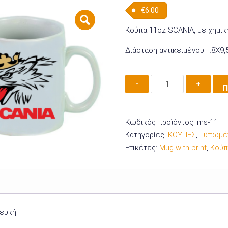
€
6.00
Κούπα 11oz SCANIA, με χημικ
Διάσταση αντικειμένου : .8Χ9
ΚΟΥΠΑ
Π
ΛΕΥΚΗ
11oz
MS-
Κωδικός προϊόντος:
ms-11
11
Κατηγορίες:
ΚΟΥΠΕΣ
,
Τυπωμέν
ποσότητα
Ετικέτες:
Mug with print
,
Κούπ
ευκή.