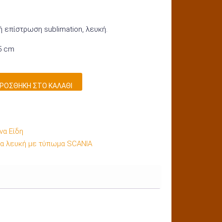
ή επίστρωση sublimation, λευκή.
,5 cm
ΡΟΣΘΉΚΗ ΣΤΟ ΚΑΛΆΘΙ
α Είδη
α λευκή με τύπωμα SCANIA