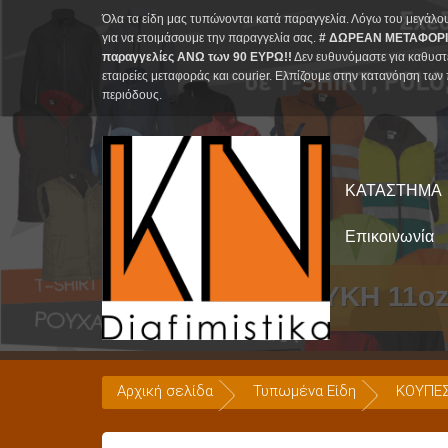
Skip
Όλα τα είδη μας τυπώνονται κατά παραγγελία. Λόγω του μεγάλο
to
για να ετοιμάσουμε την παραγγελία σας.
# ΔΩΡΕΑΝ ΜΕΤΑΦΟΡΙ
παραγγελίες ΑΝΩ των 90 ΕΥΡΩ!!
Δεν ευθυνόμαστε για καθυστ
content
εταιρείες μεταφοράς και courier. Ελπίζουμε στην κατανόηση των 
περιόδους.
ΚΑΤΑΣΤΗΜΑ
Επικοινωνία
ΚΟΥΠΑ ΛΕΥΚΗ 11oz
Αρχική σελίδα
Τυπωμένα Είδη
ΚΟΥΠΕ