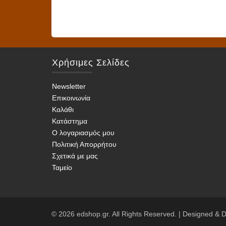
Αυτό
Αυτό
το
το
προϊόν
προϊό
έχει
έχει
πολλαπλές
πολλα
Χρήσιμες Σελίδες
παραλλαγές.
παραλ
Οι
Οι
Newsletter
επιλογές
επιλο
Επικοινωνία
μπορούν
μπορο
Καλάθι
να
να
Κατάστημα
επιλεγούν
επιλε
Ο λογαριασμός μου
στη
στη
Πολιτική Απορρήτου
σελίδα
σελίδ
Σχετικά με μας
του
του
Ταμείο
προϊόντος
προϊό
© 2026 edshop.gr. All Rights Reserved. | Designed &