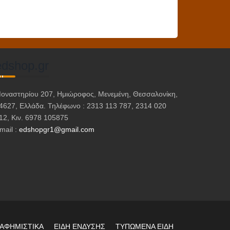
Αυτό
το
προϊόν
έχει
πολλαπλές
edshop.gr
παραλλαγές.
Οι
επιλογές
οναστηρίου 207, Ημιώροφος, Μενεμένη, Θεσσαλονίκη,
μπορούν
4627, Ελλάδα. Τηλέφωνο : 2313 113 787, 2314 020
12, Κιν. 6978 105875
να
mail :
edshopgr1@gmail.com
επιλεγούν
στη
σελίδα
του
προϊόντος
ΙΑΦΗΜΙΣΤΙΚΑ
ΕΙΔΗ ΕΝΔΥΣΗΣ
ΤΥΠΩΜΕΝΑ ΕΙΔΗ