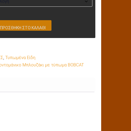
ΠΡΟΣΘΉΚΗ ΣΤΟ ΚΑΛΆΘΙ
ΕΣ
,
Τυπωμένα Είδη
οντομάνικο Μπλουζάκι με τύπωμα ΒΟΒCAT