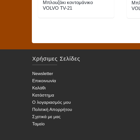
Μπλουζάκι κοντομάνικο
Μπλ
VOLVO TV-21
VOL
Αυτό
Αυτό
το
το
προϊόν
προϊό
έχει
έχει
πολλαπλές
πολλα
Χρήσιμες Σελίδες
παραλλαγές.
παραλ
Οι
Οι
Newsletter
επιλογές
επιλο
Επικοινωνία
μπορούν
μπορο
Καλάθι
να
να
Κατάστημα
επιλεγούν
επιλε
Ο λογαριασμός μου
στη
στη
Πολιτική Απορρήτου
σελίδα
σελίδ
Σχετικά με μας
του
του
Ταμείο
προϊόντος
προϊό