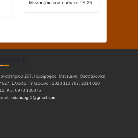
Μπλουζάκι κοντομάνικο TS-26
Αυτό
το
προϊόν
έχει
πολλαπλές
παραλλαγές.
edshop.gr
Οι
επιλογές
οναστηρίου 207, Ημιώροφος, Μενεμένη, Θεσσαλονίκη,
μπορούν
4627, Ελλάδα. Τηλέφωνο : 2313 113 787, 2314 020
να
12, Κιν. 6978 105875
επιλεγούν
mail :
edshopgr1@gmail.com
στη
σελίδα
του
προϊόντος