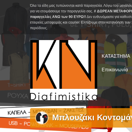
Skip
Όλα τα είδη μας τυπώνονται κατά παραγγελία. Λόγω του μεγάλο
to
για να ετοιμάσουμε την παραγγελία σας.
# ΔΩΡΕΑΝ ΜΕΤΑΦΟΡΙ
παραγγελίες ΑΝΩ των 90 ΕΥΡΩ!!
Δεν ευθυνόμαστε για καθυστ
content
εταιρείες μεταφοράς και courier. Ελπίζουμε στην κατανόηση των 
περιόδους.
ΚΑΤΑΣΤΗΜΑ
Επικοινωνία
Μπλουζάκι Κοντομά