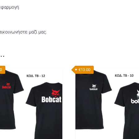
εφαρμογή.
ικοινωνήστε μαζί μας.
ι…
00
€
13.00