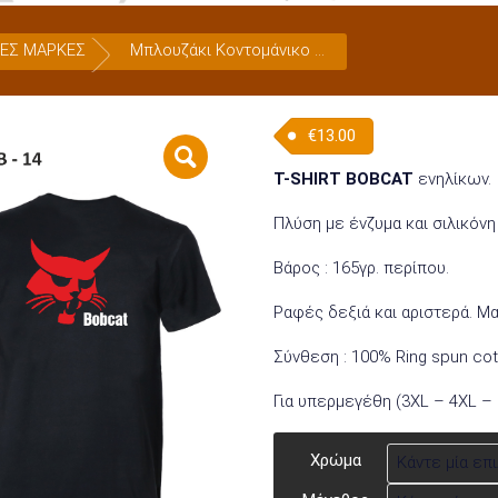
ΕΣ ΜΑΡΚΕΣ
Μπλουζάκι Κοντομάνικο TB-14
€
13.00
T-SHIRT BOBCAT
ενηλίκων.
Πλύση με ένζυμα και σιλικόνη
Βάρος : 165γρ. περίπου.
Ραφές δεξιά και αριστερά. Μ
Σύνθεση : 100% Ring spun cot
Για υπερμεγέθη (3XL – 4XL –
Χρώμα