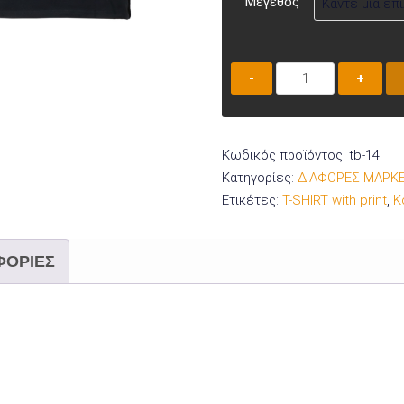
Μέγεθος
Μπλουζάκι
Κοντομάνικο
TB-
14
Κωδικός προϊόντος:
tb-14
ποσότητα
Κατηγορίες:
ΔΙΑΦΟΡΕΣ ΜΑΡΚ
Ετικέτες:
T-SHIRT with print
,
Κ
ΦΟΡΊΕΣ