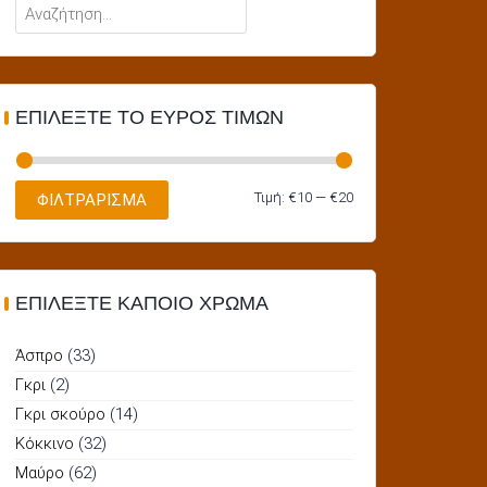
Αναζήτηση
για:
ΕΠΙΛΈΞΤΕ ΤΟ ΕΎΡΟΣ ΤΙΜΏΝ
Ελάχιστη
Μέγιστη
Τιμή:
€10
—
€20
ΦΙΛΤΡΆΡΙΣΜΑ
τιμή
τιμή
ΕΠΙΛΈΞΤΕ ΚΆΠΟΙΟ ΧΡΏΜΑ
Άσπρο
(33)
Γκρι
(2)
Γκρι σκούρο
(14)
Κόκκινο
(32)
Μαύρο
(62)