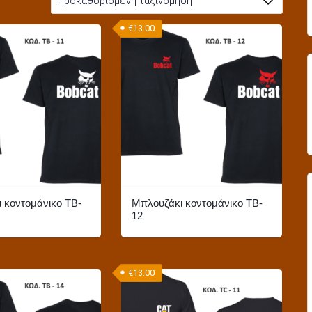
€
13.00
 κοντομάνικο TB-
Μπλουζάκι κοντομάνικο TB-
12
Αυτό
το
€
13.00
προϊόν
έχει