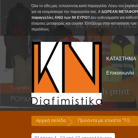
Skip
Όλα τα είδη μας τυπώνονται κατά παραγγελία. Λόγω του μεγάλο
to
για να ετοιμάσουμε την παραγγελία σας.
# ΔΩΡΕΑΝ ΜΕΤΑΦΟΡΙ
παραγγελίες ΑΝΩ των 90 ΕΥΡΩ!!
Δεν ευθυνόμαστε για καθυστ
content
εταιρείες μεταφοράς και courier. Ελπίζουμε στην κατανόηση των 
περιόδους.
ΚΑΤΑΣΤΗΜΑ
Επικοινωνία
T-SHIRT with print
Αρχική σελίδα
Προϊόντα με ετικέτα “T-SHIRT with print”