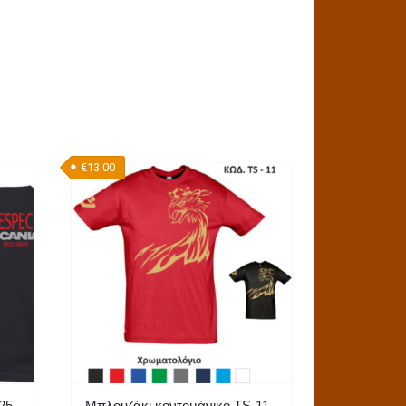
€
13.00
25
Μπλουζάκι κοντομάνικο TS-11