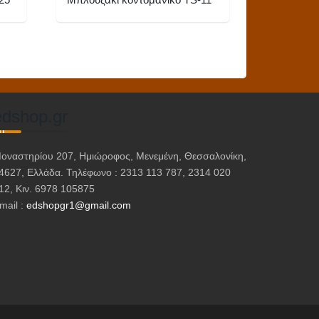
Αυτό
το
προϊόν
έχει
πολλαπλές
edshop.gr
παραλλαγές.
Οι
επιλογές
οναστηρίου 207, Ημιώροφος, Μενεμένη, Θεσσαλονίκη,
μπορούν
4627, Ελλάδα. Τηλέφωνο : 2313 113 787, 2314 020
12, Κιν. 6978 105875
να
mail :
edshopgr1@gmail.com
επιλεγούν
στη
σελίδα
του
προϊόντος