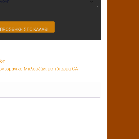
ΠΡΟΣΘΉΚΗ ΣΤΟ ΚΑΛΆΘΙ
ίδη
οντομάνικο Μπλουζάκι με τύπωμα CAT