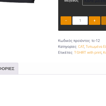
Μέγεθος
Μπλουζάκι
κοντομάνικο
TC-
12
Κωδικός προϊόντος:
tc-12
ποσότητα
Κατηγορίες:
CAT
,
Τυπωμένα Ε
Ετικέτες:
T-SHIRT with print
,
Κ
ΦΟΡΊΕΣ