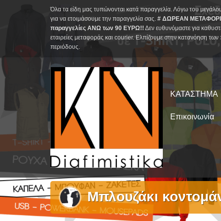
Skip
Όλα τα είδη μας τυπώνονται κατά παραγγελία. Λόγω του μεγάλο
to
για να ετοιμάσουμε την παραγγελία σας.
# ΔΩΡΕΑΝ ΜΕΤΑΦΟΡΙ
παραγγελίες ΑΝΩ των 90 ΕΥΡΩ!!
Δεν ευθυνόμαστε για καθυστ
content
εταιρείες μεταφοράς και courier. Ελπίζουμε στην κατανόηση των 
περιόδους.
ΚΑΤΑΣΤΗΜΑ
Επικοινωνία
Μπλουζάκι κοντομάν