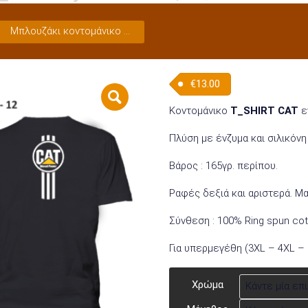
Μπλουζάκι κοντομάνικο TC-12
€
13.00
Κοντομάνικο
T_SHIRT CAT
ε
Πλύση με ένζυμα και σιλικόνη
Βάρος : 165γρ. περίπου.
Ραφές δεξιά και αριστερά. Μ
Σύνθεση : 100% Ring spun cot
Για υπερμεγέθη (3XL – 4XL –
Χρώμα