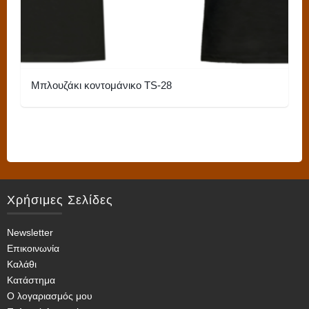
του
προϊόντος
Μπλουζάκι κοντομάνικο TS-28
Αυτό
το
προϊόν
έχει
πολλαπλές
Χρήσιμες Σελίδες
παραλλαγές.
Οι
Newsletter
επιλογές
Επικοινωνία
μπορούν
Καλάθι
να
Κατάστημα
επιλεγούν
Ο λογαριασμός μου
στη