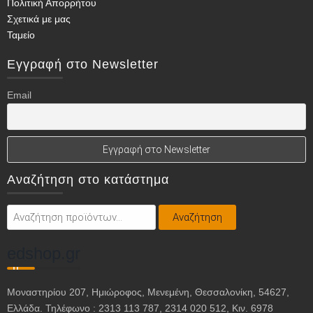
Πολιτική Απορρήτου
σελίδα
Σχετικά με μας
του
Ταμείο
προϊόντος
Εγγραφή στο Newsletter
Email
Αναζήτηση στο κατάστημα
Αναζήτηση
Αναζήτηση
για:
edshop.gr
Μοναστηρίου 207, Ημιώροφος, Μενεμένη, Θεσσαλονίκη, 54627,
Ελλάδα. Τηλέφωνο : 2313 113 787, 2314 020 512, Κιν. 6978