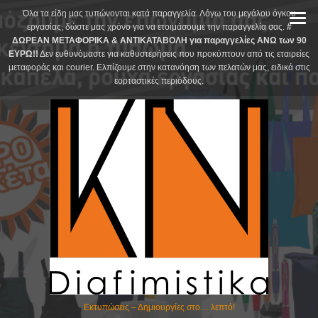
Skip
Όλα τα είδη μας τυπώνονται κατά παραγγελία. Λόγω του μεγάλου όγκου
to
εργασίας, δώστε μας χρόνο για να ετοιμάσουμε την παραγγελία σας.
#
ΔΩΡΕΑΝ ΜΕΤΑΦΟΡΙΚΑ & ΑΝΤΙΚΑΤΑΒΟΛΗ για παραγγελίες ΑΝΩ των 90
content
ΕΥΡΩ!!
Δεν ευθυνόμαστε για καθυστερήσεις που προκύπτουν από τις εταιρείες
μεταφοράς και courier. Ελπίζουμε στην κατανόηση των πελατών μας, ειδικά στις
εορταστικές περιόδους.
Εκτυπώσεις – Δημιουργίες στο… λεπτό!